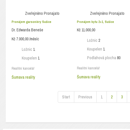
Zveřejněno
Pronajato
Zveřejněno
Pronajato
Pronájem garsoniéry Sušice
Pronájem bytu 2+1, Sušice
Dr. Edwarda Beneše
Kč 11.000,00
Kč 7.000,00 /měsíc
Ložnic
2
Koupelen
1
Ložnic
1
Podlahová plocha
80
Koupelen
1
Realitní kancelář
Realitní kancelář
Šumava reality
Šumava reality
Start
Previous
1
2
3