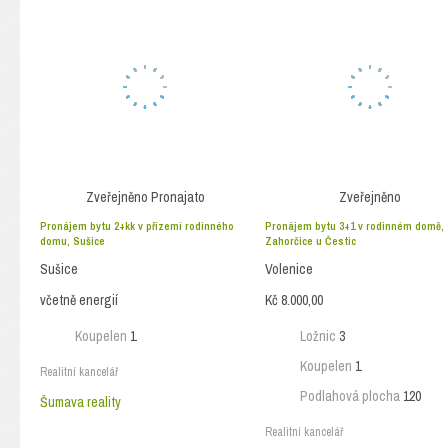
Zveřejněno
Pronajato
Zveřejněno
Pronájem bytu 2+kk v přízemí rodinného
Pronájem bytu 3+1 v rodinném domě,
domu, Sušice
Zahorčice u Čestic
Sušice
Volenice
včetně energií
Kč 8.000,00
Koupelen
1
Ložnic
3
Koupelen
1
Realitní kancelář
Podlahová plocha
120
Šumava reality
Realitní kancelář