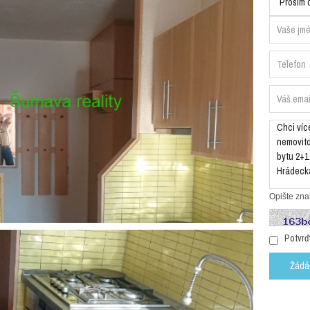
Opište zna
Potvrďt