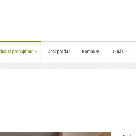
hci si pronajmout
Chci prodat
Kontakty
O nás