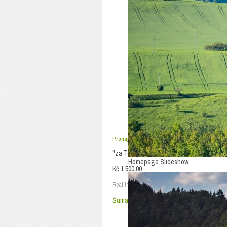
Pronájem ostatní
Zveřejněno
Pronájem řadové garáže, Sušice
"za Technoplynem"
Homepage Slideshow
Kč 1.500,00
Realitní kancelář
Šumava reality