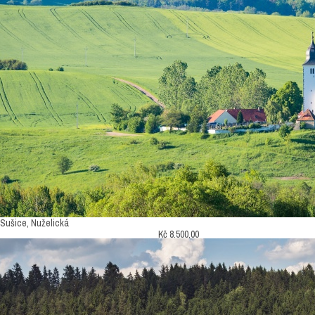
Pronájem bytu
Pronájem bytu
Zveřejněno
Zveřejněno
Pronajato
Pronájem mezonetového bytu s terasou,
Pronájem bytu 2+kk s pavlačí, Sušice
Sušice
Sušice, Pod Svatoborem
Sušice, Nuželická
Kč 8.500,00
Kč 12.000,00
Ložnic
2
Ložnic
2
Koupelen
1
Koupelen
1
Podlahová plocha
50