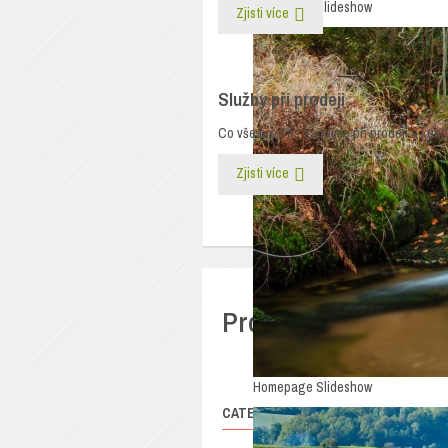
Homepage Slideshow
Zjisti více
Služby při prodeji
Co vše pro Vás zařídíme při prodeji a koupi
Zjisti více
Pronájem
Homepage Slideshow
CATEGORY PROPERTIES