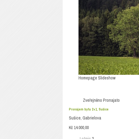
Pronájem bytu
Homepage Slideshow
Zveřejněno
Pronajato
Pronájem bytu 2+1, Sušice
Sušice, Gabrielova
Kč 14.000,00
Ložnic
2