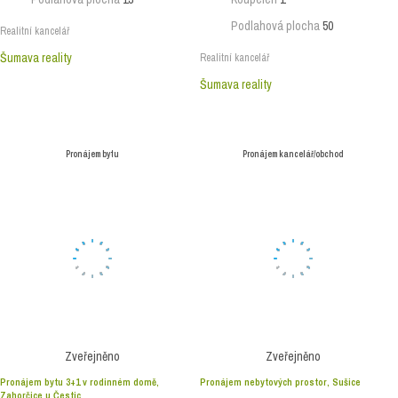
Podlahová plocha
50
Realitní kancelář
Šumava reality
Realitní kancelář
Šumava reality
Pronájem bytu
Pronájem kancelář/obchod
Zveřejněno
Zveřejněno
Pronájem bytu 3+1 v rodinném domě,
Pronájem nebytových prostor, Sušice
Zahorčice u Čestic