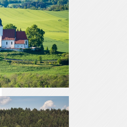
ŠUMAVA REALITY
náměstí Svobody 36
34201 Sušice
777 595 318
376 522 042
800 107 106