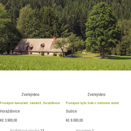
Realitní kancelář
Realitní kancelář
Šumava reality
Šumava reality
Pronájem kancelář/obchod
Pronájem bytu
Zveřejněno
Zveřejněno
Pronájem kanceláře, náměstí, Horažďovice
Pronájem bytu 2+kk v rodinném domě
Horažďovice
Sušice
Kč 3.900,00
Kč 9.000,00
Podlahová plocha
13
Koupelen
1