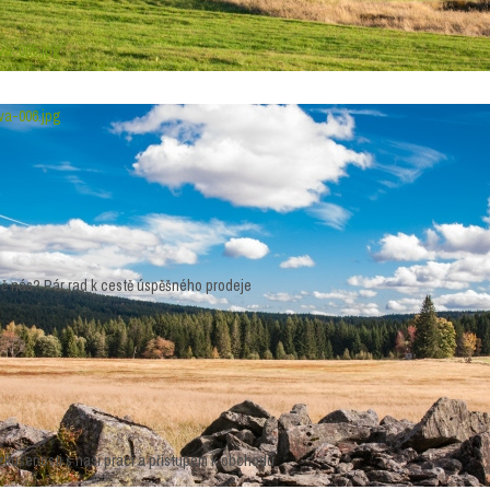
ava-005.jpg
ava-006.jpg
ávě nás? Pár rad k cestě úspěšného prodeje
h zkušenosti s naší prací a přístupem k obchodu