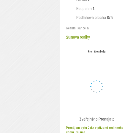
Koupelen
1
Podlahová plocha
87.5
Realitní kancelář
Šumava reality
Pronájem bytu
Zveřejněno
Pronajato
Pronájem bytu 2+kk v přízemí rodinného
domu, Sušice